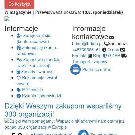
Do koszyka
W magazynie
| Przewidywana dostawa:
10.8. (poniedziałek)
Informacje
Informacje
kontaktowe
Zarejestruj się
(konto rabatowe)
brimo@brimo.pl
Sprzedaż:
Zaloguj się (konto
+48739566161
O nas
rabatowe)
Kontakt
Blog
GDPR
Zapasowe plandeki i
Transport i zapasy
części konstrukcji
Płatność online
Zasady i warunki
Reklamacje- zwrot
towaru
Pliki cookie
Pytania i odpowiedzi
Dzięki Waszym zakupom wsparliśmy
330 organizacji!
Przelew bankowy (proforma)
Za pobraniem