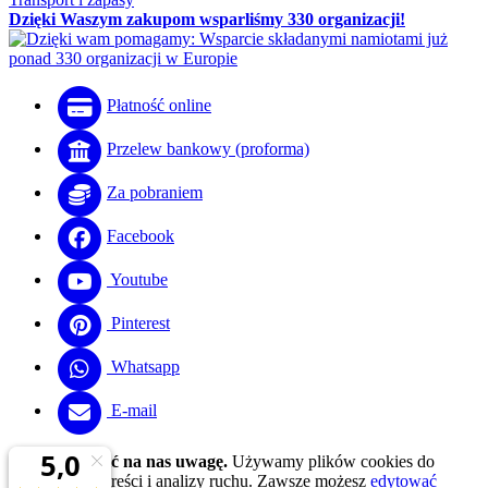
Dzięki Waszym zakupom wsparliśmy 330 organizacji!
Płatność online
Przelew bankowy (proforma)
Za pobraniem
Facebook
Youtube
Pinterest
Whatsapp
E-mail
Proszę zwrócić na nas uwagę.
Używamy plików cookies do
personalizacji treści i analizy ruchu. Zawsze możesz
edytować