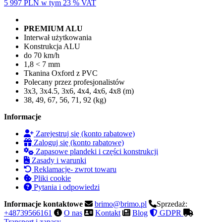
5 997 PLN
w tym 23 % VAT
PREMIUM ALU
Interwał użytkowania
Konstrukcja ALU
do 70 km/h
1,8 < 7 mm
Tkanina Oxford z PVC
Polecany przez profesjonalistów
3x3, 3x4.5, 3x6, 4x4, 4x6, 4x8 (m)
38, 49, 67, 56, 71, 92 (kg)
Informacje
Zarejestruj się (konto rabatowe)
Zaloguj się (konto rabatowe)
Zapasowe plandeki i części konstrukcji
Zasady i warunki
Reklamacje- zwrot towaru
Pliki cookie
Pytania i odpowiedzi
Informacje kontaktowe
brimo@brimo.pl
Sprzedaż:
+48739566161
O nas
Kontakt
Blog
GDPR
Transport i zapasy