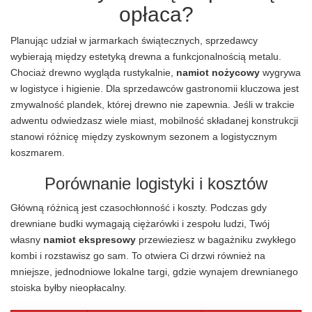
opłaca?
Planując udział w jarmarkach świątecznych, sprzedawcy
wybierają między estetyką drewna a funkcjonalnością metalu.
Chociaż drewno wygląda rustykalnie,
namiot nożycowy
wygrywa
w logistyce i higienie. Dla sprzedawców gastronomii kluczowa jest
zmywalność plandek, której drewno nie zapewnia. Jeśli w trakcie
adwentu odwiedzasz wiele miast, mobilność składanej konstrukcji
stanowi różnicę między zyskownym sezonem a logistycznym
koszmarem.
Porównanie logistyki i kosztów
Główną różnicą jest czasochłonność i koszty. Podczas gdy
drewniane budki wymagają ciężarówki i zespołu ludzi, Twój
własny
namiot ekspresowy
przewieziesz w bagażniku zwykłego
kombi i rozstawisz go sam. To otwiera Ci drzwi również na
mniejsze, jednodniowe lokalne targi, gdzie wynajem drewnianego
stoiska byłby nieopłacalny.