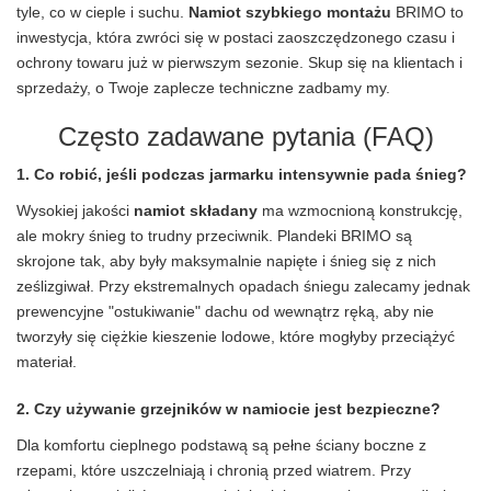
tyle, co w cieple i suchu.
Namiot szybkiego montażu
BRIMO to
inwestycja, która zwróci się w postaci zaoszczędzonego czasu i
ochrony towaru już w pierwszym sezonie. Skup się na klientach i
sprzedaży, o Twoje zaplecze techniczne zadbamy my.
Często zadawane pytania (FAQ)
1. Co robić, jeśli podczas jarmarku intensywnie pada śnieg?
Wysokiej jakości
namiot składany
ma wzmocnioną konstrukcję,
ale mokry śnieg to trudny przeciwnik. Plandeki BRIMO są
skrojone tak, aby były maksymalnie napięte i śnieg się z nich
ześlizgiwał. Przy ekstremalnych opadach śniegu zalecamy jednak
prewencyjne "ostukiwanie" dachu od wewnątrz ręką, aby nie
tworzyły się ciężkie kieszenie lodowe, które mogłyby przeciążyć
materiał.
2. Czy używanie grzejników w namiocie jest bezpieczne?
Dla komfortu cieplnego podstawą są pełne ściany boczne z
rzepami, które uszczelniają i chronią przed wiatrem. Przy