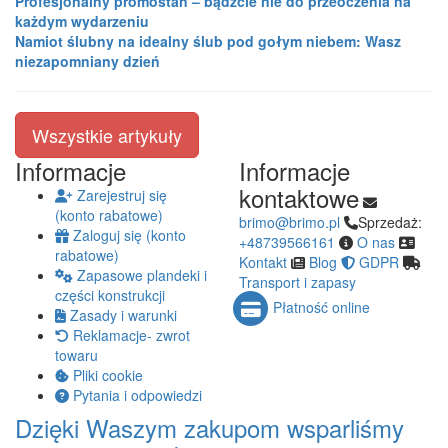
Profesjonalny promostan – bądźcie nie do przeoczenia na
każdym wydarzeniu
Namiot ślubny na idealny ślub pod gołym niebem: Wasz
niezapomniany dzień
Wszystkie artykuły
Informacje
Informacje
kontaktowe
Zarejestruj się
(konto rabatowe)
brimo@brimo.pl
Sprzedaż:
Zaloguj się (konto
+48739566161
O nas
rabatowe)
Kontakt
Blog
GDPR
Zapasowe plandeki i
Transport i zapasy
części konstrukcji
Płatność online
Zasady i warunki
Reklamacje- zwrot
towaru
Pliki cookie
Pytania i odpowiedzi
Dzięki Waszym zakupom wsparliśmy