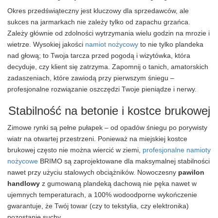
Okres przedświąteczny jest kluczowy dla sprzedawców, ale
sukces na jarmarkach nie zależy tylko od zapachu grzańca.
Zależy głównie od zdolności wytrzymania wielu godzin na mrozie i
wietrze. Wysokiej jakości
namiot nożycowy
to nie tylko plandeka
nad głową; to Twoja tarcza przed pogodą i wizytówka, która
decyduje, czy klient się zatrzyma. Zapomnij o tanich, amatorskich
zadaszeniach, które zawiodą przy pierwszym śniegu –
profesjonalne rozwiązanie oszczędzi Twoje pieniądze i nerwy.
Stabilność na betonie i kostce brukowej
Zimowe rynki są pełne pułapek – od opadów śniegu po porywisty
wiatr na otwartej przestrzeni. Ponieważ na miejskiej kostce
brukowej często nie można wiercić w ziemi,
profesjonalne namioty
nożycowe
BRIMO są zaprojektowane dla maksymalnej stabilności
nawet przy użyciu stalowych obciążników. Nowoczesny
pawilon
handlowy
z gumowaną plandeką dachową nie pęka nawet w
ujemnych temperaturach, a 100% wodoodporne wykończenie
gwarantuje, że Twój towar (czy to tekstylia, czy elektronika)
pozostanie suchy.